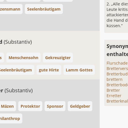
„Alle di
rzensmann
Seelenbräutigam
Leute kriti
attackierte
die Hand d
küssen.“
nd
(Substantiv)
Synonym
enthalt
s
Menschensohn
Gekreuzigter
Flurschade
Bretterver
Seelenbräutigam
gute Hirte
Lamm Gottes
Bretterbud
brettern
Bretterbo
er
(Substantiv)
Bretter
Erretter
Bretterknal
Mäzen
Protektor
Sponsor
Geldgeber
hilanthrop