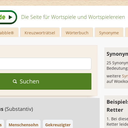
Die Seite für Wortspiele und Wortspielereien
rabble®
Kreuzworträtsel
Wörterbuch
Synonyme
Synonym
25 Synonym
Bedeutung
weitere
Sy
Suchen
auf Woxiko
Beispiel
us
(Substantiv)
Retter
Bei die
Retter leid
s
Menschensohn
Gekreuzigter