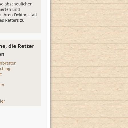
ese abscheulichen
sierten und
n ihren Doktor, statt
es Retters zu
e, die Retter
en
nbretter
schlag
e
den
ler