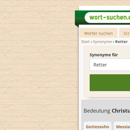
Wörter suchen
Sc
Start
»
Synonyme
»
Retter
Synonyme für
Bedeutung
Christ
Gottessohn
Messia