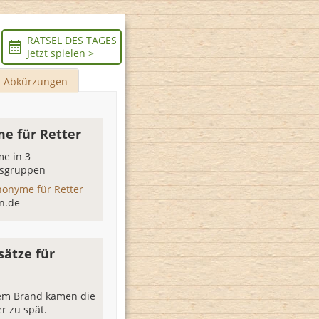
RÄTSEL DES TAGES
Jetzt spielen >
Abkürzungen
e für Retter
e in 3
sgruppen
nonyme für Retter
n.de
sätze für
sem Brand kamen die
er zu spät.