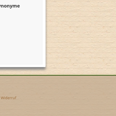
Synonyme
•
Widerruf