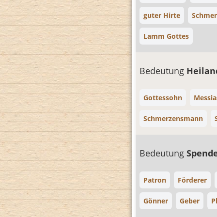
guter Hirte
Schme
Lamm Gottes
Bedeutung
Heila
Gottessohn
Messia
Schmerzensmann
Bedeutung
Spend
Patron
Förderer
Gönner
Geber
P