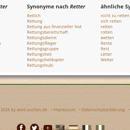
ter
Synonyme nach
Retter
ähnliche 
Rettich
nicht zu retten
Rettung
sich retten
Rettung aus finanzieller Not
retten
Rettungsbereitschaft
rotten
Rettungsdienst
wetten
h
Rettungsflieger
Rente
Rettungsgruppe
Rest
Rettungsheli
Letter
Rettungshelikopter
Wetter
Rettungshubi
- 2026 by
wort-suchen.de
•
Impressum
•
Datenschutzerklärung
•
Datenschutzeinstellungen