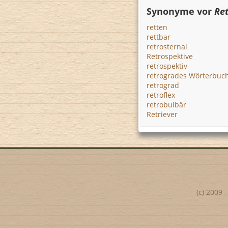
Synonyme vor
Ret
retten
rettbar
retrosternal
Retrospektive
retrospektiv
retrogrades Wörterbuc
retrograd
retroflex
retrobulbär
Retriever
(c) 2009 