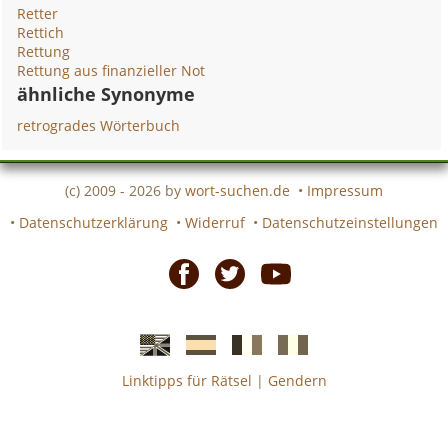
Retter
Rettich
Rettung
Rettung aus finanzieller Not
ähnliche Synonyme
retrogrades Wörterbuch
(c) 2009 - 2026 by
wort-suchen.de
•
Impressum
•
Datenschutzerklärung
•
Widerruf
•
Datenschutzeinstellungen
Facebook
Twitter
Youtube
Linktipps für Rätsel
|
Gendern
Englische
Spanische
französiche
italienische
wort-
wort-
Kreuzworträtsel-
Kreuzworträtsel-