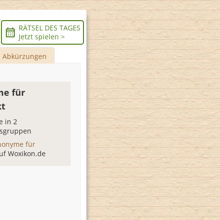
RÄTSEL DES TAGES
Jetzt spielen >
Abkürzungen
e für
kt
 in 2
sgruppen
nonyme für
uf Woxikon.de