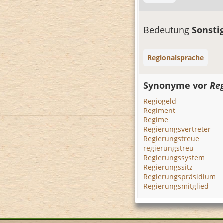
Bedeutung
Sonsti
Regionalsprache
Synonyme vor
Reg
Regiogeld
Regiment
Regime
Regierungsvertreter
Regierungstreue
regierungstreu
Regierungssystem
Regierungssitz
Regierungspräsidium
Regierungsmitglied