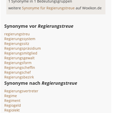
1 Synonyme in 1 Bedeutungsgruppen
weitere
Synonyme für Regierungstreue
auf Woxikon.de
Synonyme vor
Regierungstreue
regierungstreu
Regierungssystem
Regierungssitz
Regierungspräsidium
Regierungsmitglied
Regierungsgewalt
Regierungsform
Regierungscheffin
Regierungschef
Regierungsbezirk
Synonyme nach
Regierungstreue
Regierungsvertreter
Regime
Regiment
Regiogeld
Regiolekt