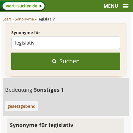
Start
»
Synonyme
»
legislativ
Synonyme für
Suchen
Bedeutung
Sonstiges 1
gesetzgebend
Synonyme für legislativ