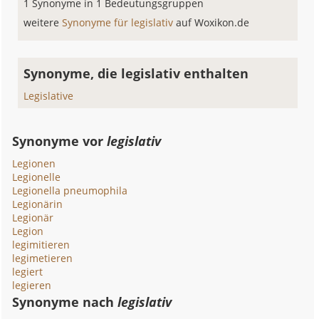
1 Synonyme in 1 Bedeutungsgruppen
weitere
Synonyme für legislativ
auf Woxikon.de
Synonyme, die legislativ enthalten
Legislative
Synonyme vor
legislativ
Legionen
Legionelle
Legionella pneumophila
Legionärin
Legionär
Legion
legimitieren
legimetieren
legiert
legieren
Synonyme nach
legislativ