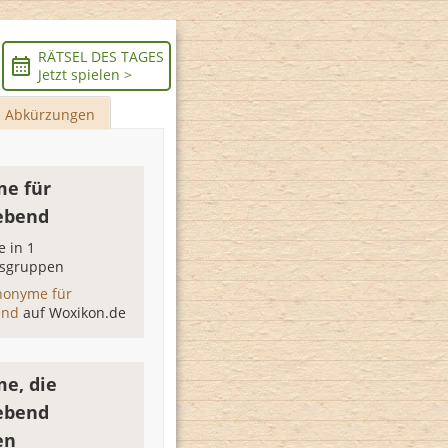
RÄTSEL DES TAGES
Jetzt spielen >
Abkürzungen
e für
ebend
 in 1
sgruppen
nonyme für
end
auf Woxikon.de
e, die
ebend
en