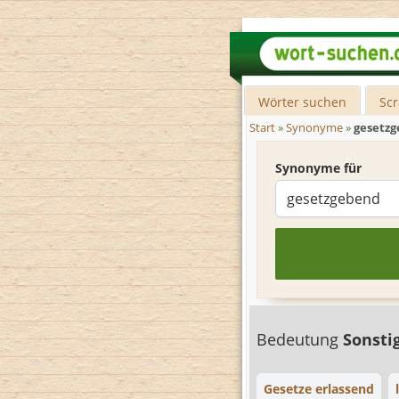
Wörter suchen
Sc
Start
»
Synonyme
»
gesetz
Synonyme für
Bedeutung
Sonsti
Gesetze erlassend