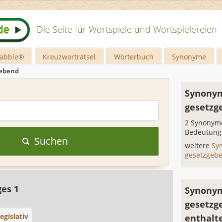
Die Seite für Wortspiele und Wortspielereien
rabble®
Kreuzworträtsel
Wörterbuch
Synonyme
gebend
Synonym
gesetzg
2 Synonyme
Bedeutung
Suchen
weitere
Sy
gesetzgeb
ges 1
Synonym
gesetzg
legislativ
enthalt