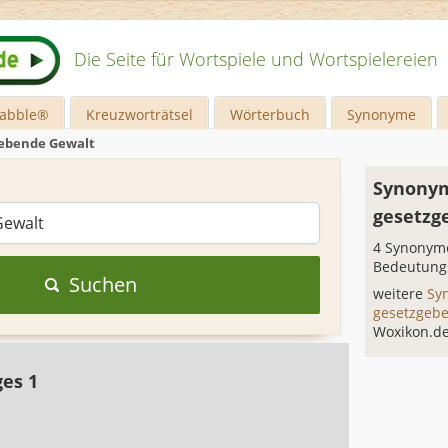
Die Seite für Wortspiele und Wortspielereien
rabble®
Kreuzworträtsel
Wörterbuch
Synonyme
gebende Gewalt
Synonym
gesetzg
4 Synonyme
Bedeutung
Suchen
weitere
Sy
gesetzgeb
Woxikon.d
ges 1