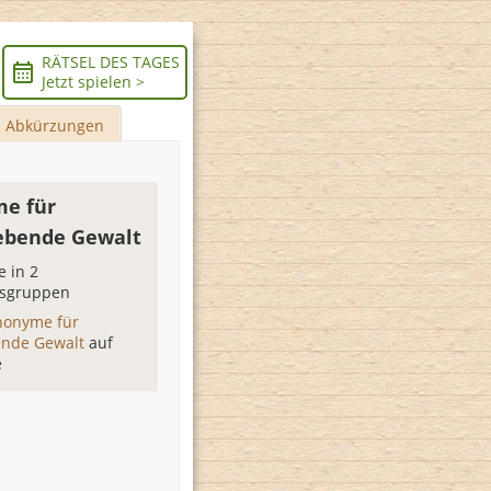
RÄTSEL DES TAGES
Jetzt spielen >
Abkürzungen
e für
ebende Gewalt
 in 2
sgruppen
nonyme für
ende Gewalt
auf
e