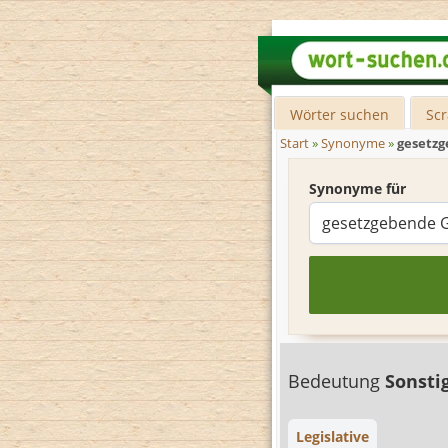
Wörter suchen
Sc
Start
»
Synonyme
»
gesetz
Synonyme für
Bedeutung
Sonsti
Legislative