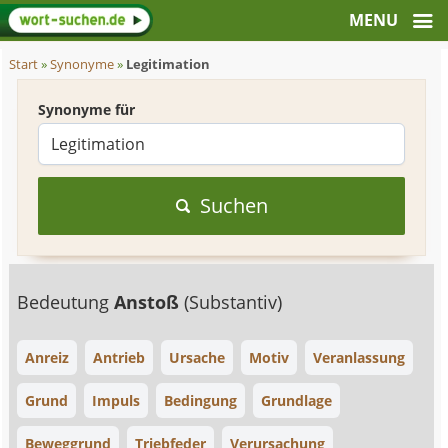
Start
»
Synonyme
»
Legitimation
Synonyme für
Suchen
Bedeutung
Anstoß
(Substantiv)
Anreiz
Antrieb
Ursache
Motiv
Veranlassung
Grund
Impuls
Bedingung
Grundlage
Beweggrund
Triebfeder
Verursachung