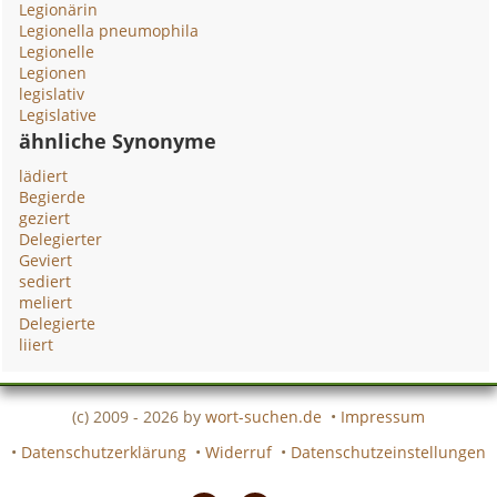
Legionärin
Legionella pneumophila
Legionelle
Legionen
legislativ
Legislative
ähnliche Synonyme
lädiert
Begierde
geziert
Delegierter
Geviert
sediert
meliert
Delegierte
liiert
(c) 2009 - 2026 by
wort-suchen.de
•
Impressum
•
Datenschutzerklärung
•
Widerruf
•
Datenschutzeinstellungen