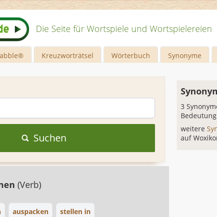
Die Seite für Wortspiele und Wortspielereien
rabble®
Kreuzworträtsel
Wörterbuch
Synonyme
n
Synonym
3 Synonyme
Bedeutung
weitere
Sy
Suchen
auf Woxiko
dnen
(Verb)
n
auspacken
stellen in