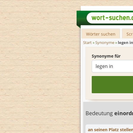
Wörter suchen
Sc
Start
»
Synonyme
»
legen i
Synonyme für
Bedeutung
einor
an seinen Platz stelle