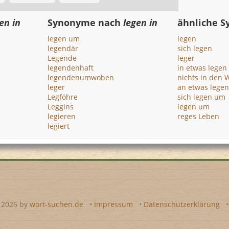
en in
Synonyme nach
legen in
ähnliche 
legen um
legen
legendär
sich legen
Legende
leger
legendenhaft
in etwas legen
legendenumwoben
nichts in den 
leger
an etwas legen
Legföhre
sich legen um
Leggins
legen um
legieren
reges Leben
legiert
- 2026 by
wort-suchen.de
•
Impressum
•
Datenschutzerklärung