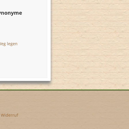
Synonyme
Weg legen
•
Widerruf