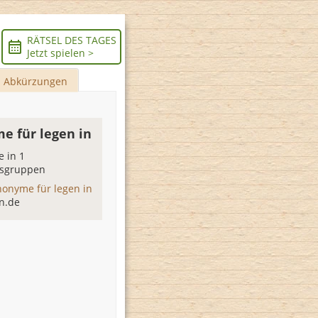
RÄTSEL DES TAGES
Jetzt spielen >
Abkürzungen
e für legen in
 in 1
sgruppen
nonyme für legen in
n.de