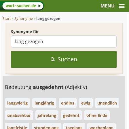
Start
»
Synonyme
»
lang gezogen
Synonyme für
Suchen
Bedeutung
ausgedehnt
(Adjektiv)
langwierig
langjährig
endlos
ewig
unendlich
unabsehbar
jahrelang
gedehnt
ohne Ende
langfristig
stundenlang
tagelang
wochenlang