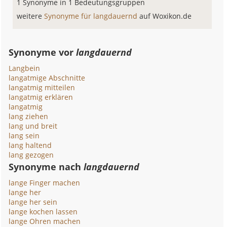
1 Synonyme in 1 Bedeutungsgruppen
weitere
Synonyme für langdauernd
auf Woxikon.de
Synonyme vor
langdauernd
Langbein
langatmige Abschnitte
langatmig mitteilen
langatmig erklären
langatmig
lang ziehen
lang und breit
lang sein
lang haltend
lang gezogen
Synonyme nach
langdauernd
lange Finger machen
lange her
lange her sein
lange kochen lassen
lange Ohren machen