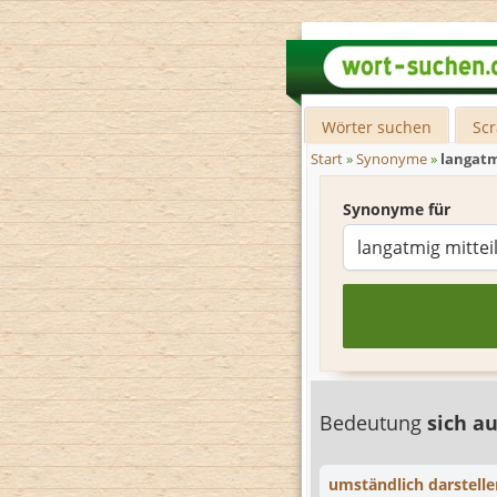
Wörter suchen
Sc
Start
»
Synonyme
»
langatm
Synonyme für
Bedeutung
sich a
umständlich darstelle