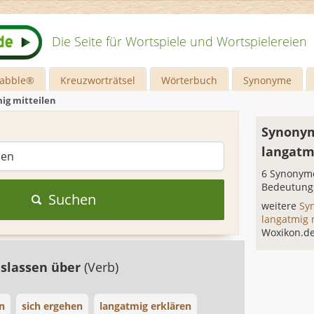
Die Seite für Wortspiele und Wortspielereien
rabble®
Kreuzworträtsel
Wörterbuch
Synonyme
ig mitteilen
Synonym
langatm
6 Synonyme
Bedeutung
Suchen
weitere
Sy
langatmig 
Woxikon.d
uslassen über
(Verb)
n
sich ergehen
langatmig erklären