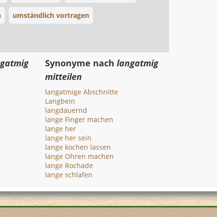
n
umständlich vortragen
ngatmig
Synonyme nach
langatmig
mitteilen
langatmige Abschnitte
Langbein
langdauernd
lange Finger machen
lange her
lange her sein
lange kochen lassen
lange Ohren machen
lange Rochade
lange schlafen