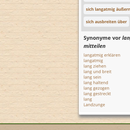
sich langatmig äußer
sich ausbreiten über
Synonyme vor
la
mitteilen
langatmig erklären
langatmig
lang ziehen
lang und breit
lang sein
lang haltend
lang gezogen
lang gestreckt
lang
Landzunge