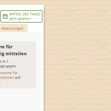
RÄTSEL DES TAGES
Jetzt spielen >
Abkürzungen
e für
ig mitteilen
 in 1
sgruppen
nonyme für
mitteilen
auf
e