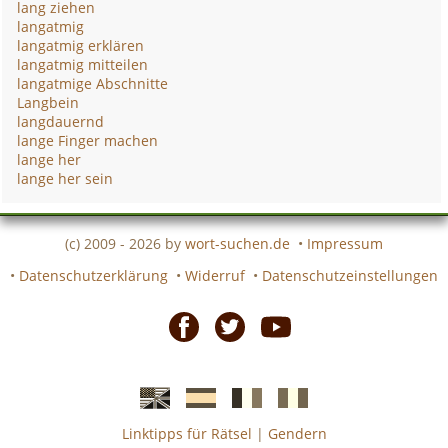
lang ziehen
langatmig
langatmig erklären
langatmig mitteilen
langatmige Abschnitte
Langbein
langdauernd
lange Finger machen
lange her
lange her sein
(c) 2009 - 2026 by
wort-suchen.de
•
Impressum
•
Datenschutzerklärung
•
Widerruf
•
Datenschutzeinstellungen
Facebook
Twitter
Youtube
Linktipps für Rätsel
|
Gendern
Englische
Spanische
französiche
italienische