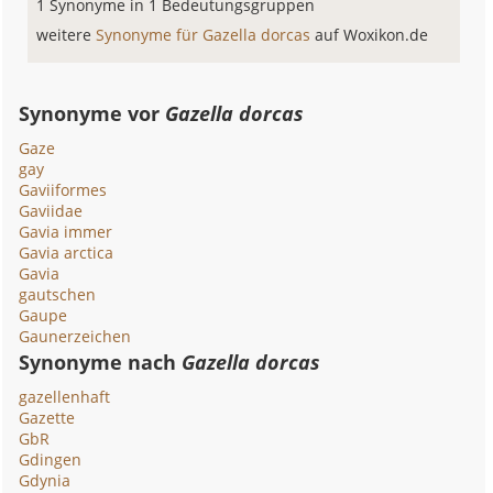
1 Synonyme in 1 Bedeutungsgruppen
weitere
Synonyme für Gazella dorcas
auf Woxikon.de
Synonyme vor
Gazella dorcas
Gaze
gay
Gaviiformes
Gaviidae
Gavia immer
Gavia arctica
Gavia
gautschen
Gaupe
Gaunerzeichen
Synonyme nach
Gazella dorcas
gazellenhaft
Gazette
GbR
Gdingen
Gdynia