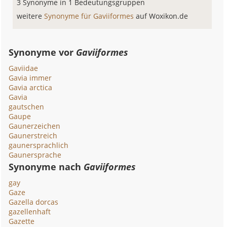
3 Synonyme in 1 Bedeutungsgruppen
weitere
Synonyme für Gaviiformes
auf Woxikon.de
Synonyme vor
Gaviiformes
Gaviidae
Gavia immer
Gavia arctica
Gavia
gautschen
Gaupe
Gaunerzeichen
Gaunerstreich
gaunersprachlich
Gaunersprache
Synonyme nach
Gaviiformes
gay
Gaze
Gazella dorcas
gazellenhaft
Gazette