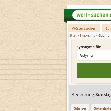
Wörter suchen
Sc
Start
»
Synonyme
»
Gdynia
Synonyme für
Bedeutung
Sonsti
Gdingen
Gotenhaf