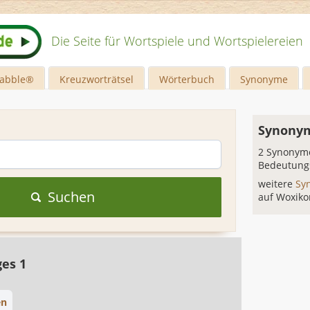
Die Seite für Wortspiele und Wortspielereien
rabble®
Kreuzworträtsel
Wörterbuch
Synonyme
Synonym
2 Synonyme
Bedeutung
weitere
Sy
Suchen
auf Woxiko
ges 1
en