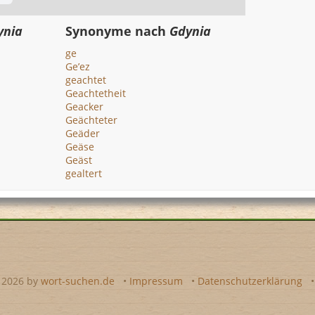
ynia
Synonyme nach
Gdynia
ge
Ge’ez
geachtet
Geachtetheit
Geacker
Geächteter
Geäder
Geäse
Geäst
gealtert
- 2026 by
wort-suchen.de
•
Impressum
•
Datenschutzerklärung