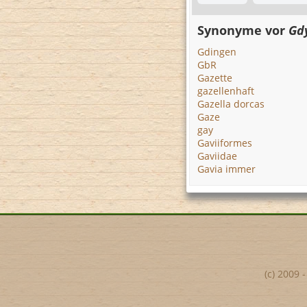
Synonyme vor
Gd
Gdingen
GbR
Gazette
gazellenhaft
Gazella dorcas
Gaze
gay
Gaviiformes
Gaviidae
Gavia immer
(c) 2009 