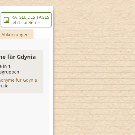
RÄTSEL DES TAGES
Jetzt spielen >
Abkürzungen
e für Gdynia
 in 1
sgruppen
nonyme für Gdynia
n.de