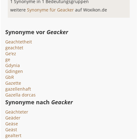
1 Synonyme in 1 Bedeutungsgruppen
weitere
Synonyme für Geacker
auf Woxikon.de
Synonyme vor
Geacker
Geachtetheit
geachtet
Ge’ez
ge
Gdynia
Gdingen
GbR
Gazette
gazellenhaft
Gazella dorcas
Synonyme nach
Geacker
Geächteter
Geäder
Geäse
Geäst
gealtert