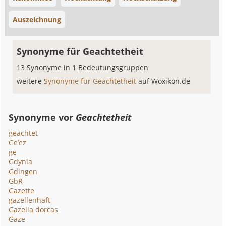
Auszeichnung
Synonyme für Geachtetheit
13 Synonyme in 1 Bedeutungsgruppen
weitere
Synonyme für Geachtetheit
auf Woxikon.de
Synonyme vor
Geachtetheit
geachtet
Ge’ez
ge
Gdynia
Gdingen
GbR
Gazette
gazellenhaft
Gazella dorcas
Gaze