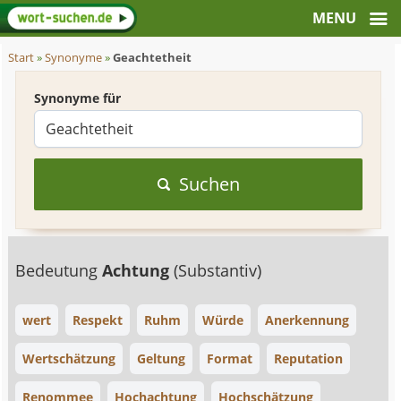
Start
»
Synonyme
»
Geachtetheit
Synonyme für
Suchen
Bedeutung
Achtung
(Substantiv)
wert
Respekt
Ruhm
Würde
Anerkennung
Wertschätzung
Geltung
Format
Reputation
Renommee
Hochachtung
Hochschätzung