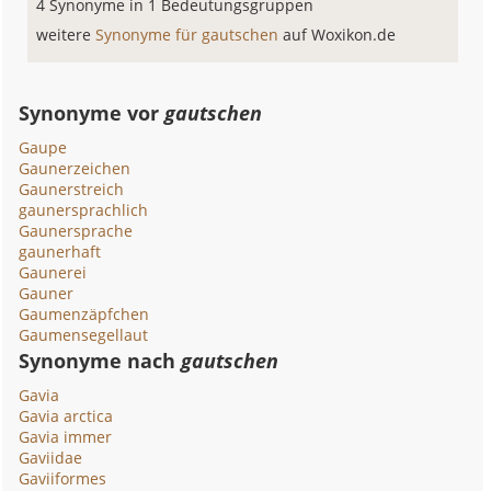
4 Synonyme in 1 Bedeutungsgruppen
weitere
Synonyme für gautschen
auf Woxikon.de
Synonyme vor
gautschen
Gaupe
Gaunerzeichen
Gaunerstreich
gaunersprachlich
Gaunersprache
gaunerhaft
Gaunerei
Gauner
Gaumenzäpfchen
Gaumensegellaut
Synonyme nach
gautschen
Gavia
Gavia arctica
Gavia immer
Gaviidae
Gaviiformes