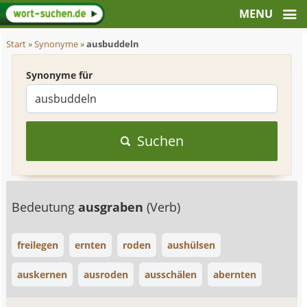
Start
»
Synonyme
»
ausbuddeln
Synonyme für
Suchen
Bedeutung
ausgraben
(Verb)
freilegen
ernten
roden
aushülsen
auskernen
ausroden
ausschälen
abernten