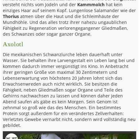
versteht nichts vom Jodeln und der
Kammmolch
hat kein
einziges Haar auf seinem Kopf. Lungenlose Salamander wie der
Thorius
atmen über die Haut und die Schleimhäute der
Mundhöhle. Und das alles trotz ihrer nahezu ungaublichen
Fähigkeit zu Regeneration verlorengegangener Gliedmaßen,
des Schwanzes oder sogar ganzer Organe.
Axolotl
Die mexikanischen Schwanzlurche leben dauerhaft unter
Wasser. Sie behalten ihre Larvengestalt ein Leben lang bei und
kommen dadurch immer vergünstigt ins Kino. In Anbetracht
ihrer geringen Größe von maximal 30 Zentimetern und
Lebenserwartung von höchstens 20 Jahren lohnt sich das
Erwachsenwreden auch nicht wirklich. Sie besitzen die
Fähigkeit, neben Gliedmaßen sogar Organe und Teile des
Gehirns nachwachsen zu lassen und können daher jeden
Abend saufen als gäbe es kein Morgen. Sein Genom ist
zehnmal so groß wie das des Menschen. Ein bestimmtes
Protein sorgt außerdem für ein verändertes Zellverhalten:
Verletztes Gewebe vernarbt nicht, sondern wird vollständig neu
gebildet.