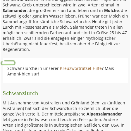
Schwanz. Grob unterschieden wird in zwei Arten: einmal in
Salamander
, die größtenteils an Land leben und in
Molche
, die
zeitweilig oder ganz im Wasser leben. Früher war der Molch ein
Sammelbegriff für sämtliche Schwanzlurche. Heute gilt jeder
Lurch mit Flossensaum als Molch. Salamander treten in allen
möglichen schillernden Farben auf und sind in Größe 25 bis 47
erhältlich. Zwar sind sie entgegen einiger mythologischer
Überhöhung nicht feuerfest, besitzen aber die Fähigkeit zur
Regeneration.
Schwanzlurche in unserer
Kreuzworträtsel-Hilfe
? Mais
Amphi-bien sur!
Schwanzlurch
Mit Ausnahme von Australien und Grönland (dem zukünftigen
Australien) hat sich der Schwanzlurch so ziemlich über die
ganze Welt verteilt. Der mitteleuropäische
Alpensalamander
lebt gerne in Fettwiesen und feuchten Felsspalten. Andere
Arten sind größtenteils in subtropischen Gefilden, den USA, in
Nord- und Lateinamerika, sowie Ostasien zu finden.