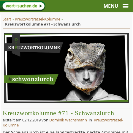
Start
»
Kreuzworträtsel-Kolumne
»
Kreuzwortkolumne #71 - Schwanzlurch
Kreuzwortkolumne #71 - Schwanzlurch
erstellt am
02.12.2019
von
Dominik Wachsmann
in
Kreuzworträtsel-
Kolumne
Der Schwanzlurch ist eine langgestreckte, nackte Amphibie mit