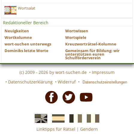
Wortsalat
Redaktioneller Bereich
Neuigkeiten
Wortwissen
Wortkolumne
Wortspiele
wort-suchen unterwegs
Kreuzworträtsel-Kolumne
Dominiks letzte Worte
Gemeinsam für Bildung: wir
unterstützen euren
Schulförderverein
(c) 2009 - 2026 by
wort-suchen.de
•
Impressum
•
Datenschutzerklärung
•
Widerruf
•
Datenschutzeinstellungen
Facebook
Twitter
Youtube
Linktipps für Rätsel
|
Gendern
Englische
Spanische
französiche
italienische