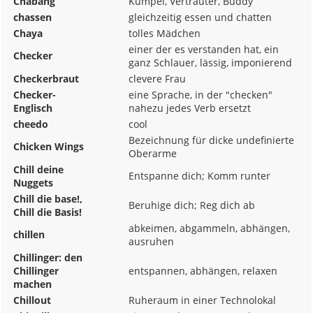
Chabang
Kumpel, Vertrauter, Buddy
chassen
gleichzeitig essen und chatten
Chaya
tolles Mädchen
einer der es verstanden hat, ein
Checker
ganz Schlauer, lässig, imponierend
Checkerbraut
clevere Frau
Checker-
eine Sprache, in der "checken"
Englisch
nahezu jedes Verb ersetzt
cheedo
cool
Bezeichnung für dicke undefinierte
Chicken Wings
Oberarme
Chill deine
Entspanne dich; Komm runter
Nuggets
Chill die base!,
Beruhige dich; Reg dich ab
Chill die Basis!
abkeimen, abgammeln, abhängen,
chillen
ausruhen
Chillinger: den
Chillinger
entspannen, abhängen, relaxen
machen
Chillout
Ruheraum in einer Technolokal