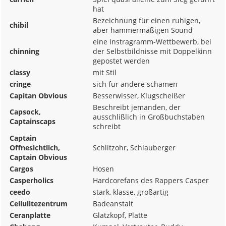
hat
Bezeichnung für einen ruhigen,
chibil
aber hammermäßigen Sound
eine Instragramm-Wettbewerb, bei
chinning
der Selbstbildnisse mit Doppelkinn
gepostet werden
classy
mit Stil
cringe
sich für andere schämen
Capitan Obvious
Besserwisser, Klugscheißer
Beschreibt jemanden, der
Capsock,
ausschlißlich in Großbuchstaben
Captainscaps
schreibt
Captain
Offnesichtlich,
Schlitzohr, Schlauberger
Captain Obvious
Cargos
Hosen
Casperholics
Hardcorefans des Rappers Casper
ceedo
stark, klasse, großartig
Cellulitezentrum
Badeanstalt
Ceranplatte
Glatzkopf, Platte