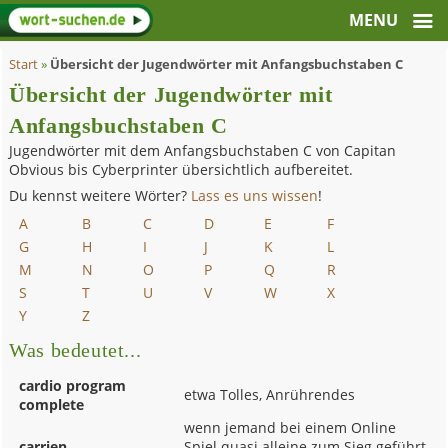
Start
»
Übersicht der Jugendwörter mit Anfangsbuchstaben C
Übersicht der Jugendwörter mit
Anfangsbuchstaben C
Jugendwörter mit dem Anfangsbuchstaben C von Capitan
Obvious bis Cyberprinter übersichtlich aufbereitet.
Du kennst weitere Wörter?
Lass es uns wissen
!
A
B
C
D
E
F
G
H
I
J
K
L
M
N
O
P
Q
R
S
T
U
V
W
X
Y
Z
Was bedeutet...
cardio program
etwa Tolles, Anrührendes
complete
wenn jemand bei einem Online
carrien
Spiel quasi alleine zum Sieg geführt