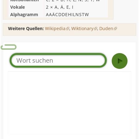
Vokale
2 ×
A
,
Ä
,
E
,
I
Alphagramm
AAÄCDDEHILNSTW
Weitere Quellen:
Wikipedia
,
Wiktionary
,
Duden