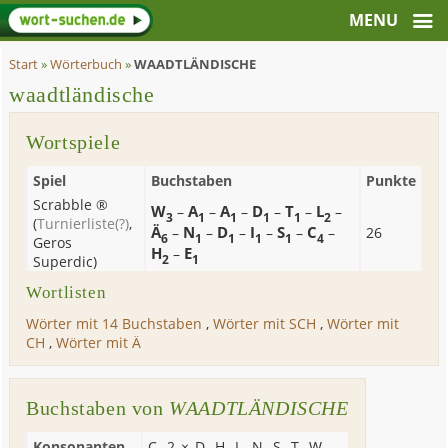
Start
»
Wörterbuch
»
WAADTLÄNDISCHE
waadtländische
Wortspiele
Spiel
Buchstaben
Punkte
Scrabble ®
W
A
A
D
T
L
–
–
–
–
–
–
3
1
1
1
1
2
(
Turnierliste
(?)
,
Ä
N
D
I
S
C
–
–
–
–
–
–
26
6
1
1
1
1
4
Geros
H
E
–
2
1
Superdic
)
Wortlisten
Wörter mit 14 Buchstaben
,
Wörter mit SCH
,
Wörter mit
CH
,
Wörter mit Ä
Buchstaben von
WAADTLÄNDISCHE
Konsonanten
C
, 2 ×
D
,
H
,
L
,
N
,
S
,
T
,
W