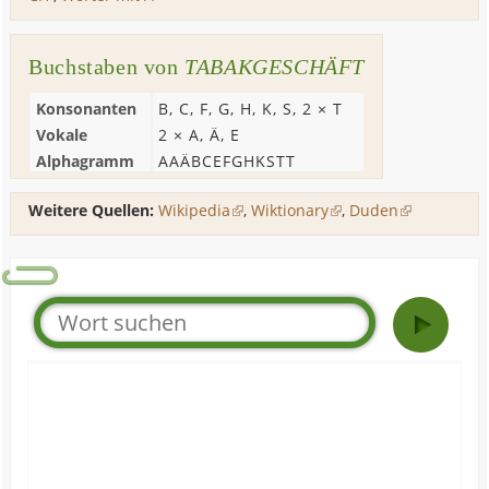
Buchstaben von
TABAKGESCHÄFT
Konsonanten
B
,
C
,
F
,
G
,
H
,
K
,
S
, 2 ×
T
Vokale
2 ×
A
,
Ä
,
E
Alphagramm
AAÄBCEFGHKSTT
Weitere Quellen:
Wikipedia
,
Wiktionary
,
Duden