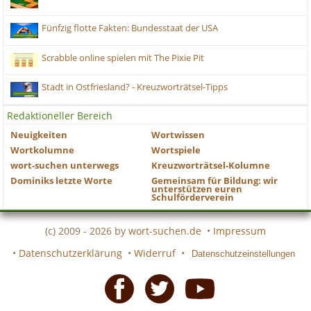
Fünfzig flotte Fakten: Bundesstaat der USA
Scrabble online spielen mit The Pixie Pit
Stadt in Ostfriesland? - Kreuzworträtsel-Tipps
Redaktioneller Bereich
Neuigkeiten
Wortwissen
Wortkolumne
Wortspiele
wort-suchen unterwegs
Kreuzworträtsel-Kolumne
Dominiks letzte Worte
Gemeinsam für Bildung: wir
unterstützen euren
Schulförderverein
(c) 2009 - 2026 by
wort-suchen.de
•
Impressum
•
Datenschutzerklärung
•
Widerruf
•
Datenschutzeinstellungen