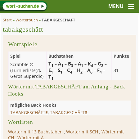
Start
»
Wörterbuch
»
TABAKGESCHÄFT
tabakgeschäft
Wortspiele
Spiel
Buchstaben
Punkte
T
A
B
A
K
G
–
–
–
–
–
–
Scrabble ®
1
1
3
1
4
2
E
S
C
H
Ä
F
(
Turnierliste
(?)
,
–
–
–
–
–
–
31
1
1
4
2
6
4
Geros Superdic
)
T
1
Wörter mit TABAKGESCHÄFT am Anfang - Back
Hooks
mögliche Back Hooks
TABAKGESCHÄFT
E
,
TABAKGESCHÄFT
S
Wortlisten
Wörter mit 13 Buchstaben
,
Wörter mit SCH
,
Wörter mit
CH
,
Wörter mit Ä