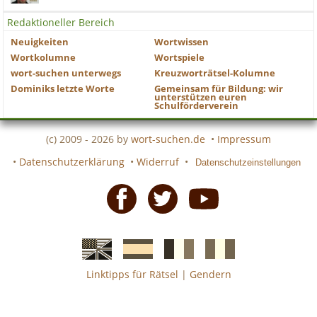
Redaktioneller Bereich
Neuigkeiten
Wortwissen
Wortkolumne
Wortspiele
wort-suchen unterwegs
Kreuzworträtsel-Kolumne
Dominiks letzte Worte
Gemeinsam für Bildung: wir
unterstützen euren
Schulförderverein
(c) 2009 - 2026 by
wort-suchen.de
•
Impressum
•
Datenschutzerklärung
•
Widerruf
•
Datenschutzeinstellungen
Facebook
Twitter
Youtube
Linktipps für Rätsel
|
Gendern
Englische
Spanische
französiche
italienische
wort-
wort-
Kreuzworträtsel-
Kreuzworträtsel-