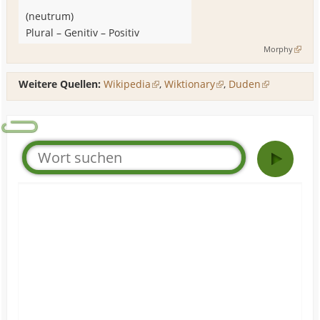
(
neutrum
)
Plural
–
Genitiv
–
Positiv
Morphy
Weitere Quellen:
Wikipedia
,
Wiktionary
,
Duden