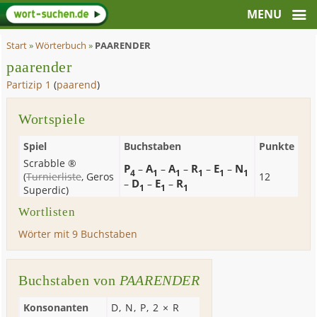
Start
»
Wörterbuch
»
PAARENDER
paarender
Partizip 1
(
paarend
)
Wortspiele
Spiel
Buchstaben
Punkte
Scrabble ®
P
A
A
R
E
N
–
–
–
–
–
4
1
1
1
1
1
(
Turnierliste
,
Geros
12
D
E
R
–
–
–
1
1
1
Superdic
)
Wortlisten
Wörter mit 9 Buchstaben
Buchstaben von
PAARENDER
Konsonanten
D
,
N
,
P
, 2 ×
R