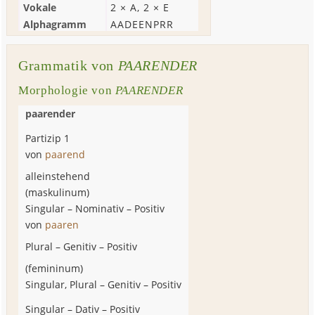
Vokale
2 ×
A
, 2 ×
E
Alphagramm
AADEENPRR
Grammatik von
PAARENDER
Morphologie von
PAARENDER
paarender
Partizip 1
von
paarend
alleinstehend
(
maskulinum
)
Singular
–
Nominativ
–
Positiv
von
paaren
Plural
–
Genitiv
–
Positiv
(
femininum
)
Singular, Plural
–
Genitiv
–
Positiv
Singular
–
Dativ
–
Positiv