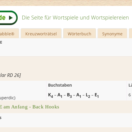
Die Seite für Wortspiele und Wortspielereien
rabble®
Kreuzworträtsel
Wörterbuch
Synonyme
E
lar RD 26]
Buchstaben
L
K
A
B
A
L
E
–
–
–
–
–
6
4
1
3
1
2
1
uperdic
)
 am Anfang - Back Hooks
s