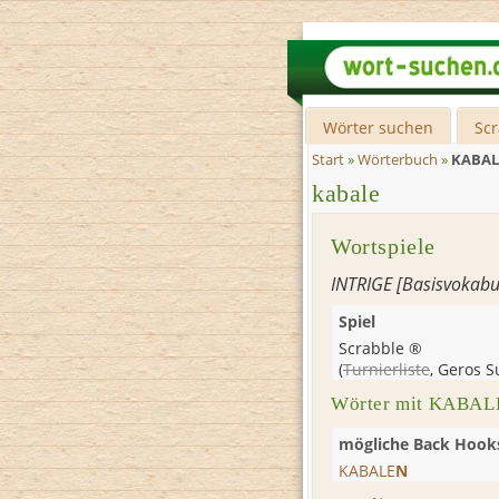
Wörter suchen
Sc
Start
»
Wörterbuch
»
KABAL
kabale
Wortspiele
INTRIGE [Basisvokabu
Spiel
Scrabble ®
(
Turnierliste
,
Geros S
Wörter mit KABALE
mögliche Back Hook
KABALE
N