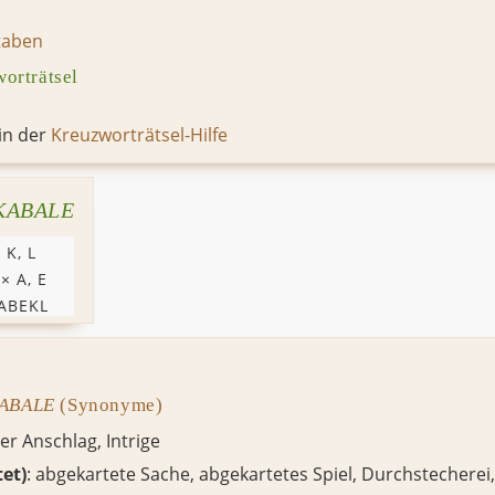
taben
rträtsel
in der
Kreuzworträtsel-Hilfe
KABALE
,
K
,
L
 ×
A
,
E
ABEKL
ABALE
(Synonyme)
ger Anschlag,
Intrige
tet)
: abgekartete Sache, abgekartetes Spiel,
Durchstecherei