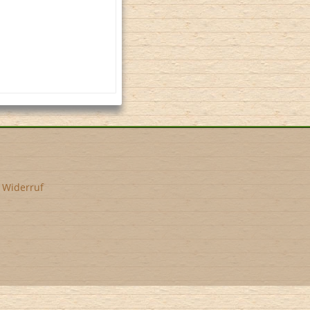
•
Widerruf
l-