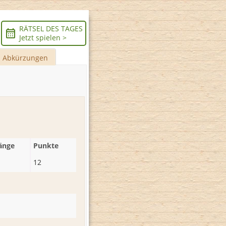
RÄTSEL DES TAGES
Jetzt spielen >
Abkürzungen
änge
Punkte
12