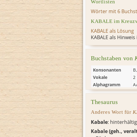
Wortlisten
Wörter mit 6 Buchs
KABALE im Kreuzwo
KABALE als Lösung
KABALE als Hinweis 
Buchstaben von
Konsonanten
B
Vokale
2
Alphagramm
A
Thesaurus
Anderes Wort für
K
Kabale
: hinterhälti
Kabale (geh., veral