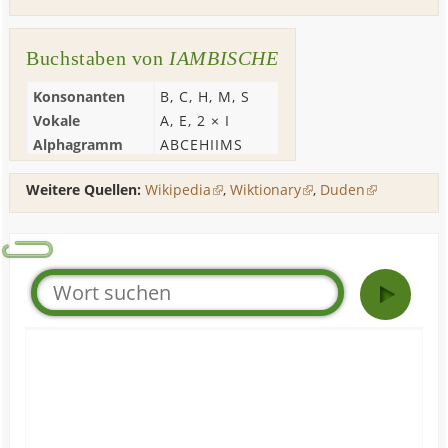
Buchstaben von
IAMBISCHE
Konsonanten
B
,
C
,
H
,
M
,
S
Vokale
A
,
E
, 2 ×
I
Alphagramm
ABCEHIIMS
Weitere Quellen:
Wikipedia
,
Wiktionary
,
Duden