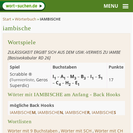
Start
»
Wörterbuch
»
IAMBISCHE
iambische
Wortspiele
ZULÄSSIGKEIT ERGIBT SICH AUS DEM USW.-VERWEIS ZU IAMBE
[Basisvokabular RD 26]
Spiel
Buchstaben
Punkte
Scrabble ®
I
A
M
B
I
S
–
–
–
–
–
1
1
3
3
1
1
(
Turnierliste
,
Geros
17
C
H
E
–
–
–
4
2
1
Superdic
)
Wörter mit IAMBISCHE am Anfang - Back Hooks
mögliche Back Hooks
IAMBISCHE
M
,
IAMBISCHE
N
,
IAMBISCHE
R
,
IAMBISCHE
S
Wortlisten
Wörter mit 9 Buchstaben
,
Wörter mit SCH
,
Wörter mit CH