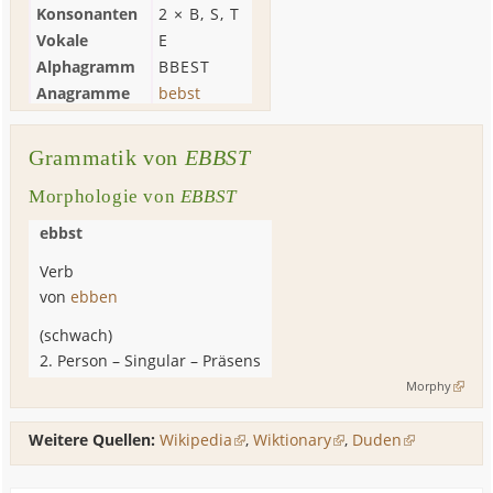
Konsonanten
2 ×
B
,
S
,
T
Vokale
E
Alphagramm
BBEST
Anagramme
bebst
Grammatik von
EBBST
Morphologie von
EBBST
ebbst
Verb
von
ebben
(
schwach
)
2. Person
–
Singular
– Präsens
Morphy
Weitere Quellen:
Wikipedia
,
Wiktionary
,
Duden