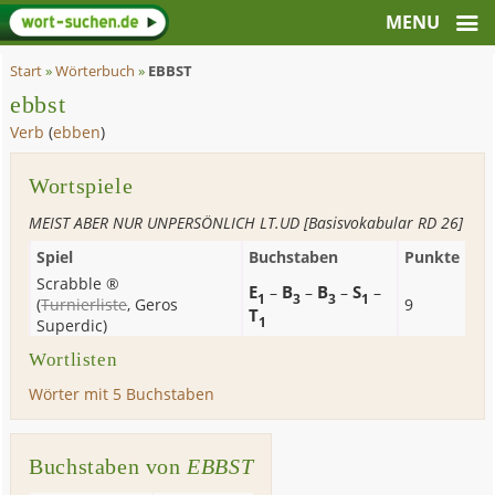
Start
»
Wörterbuch
»
EBBST
ebbst
Verb
(
ebben
)
Wortspiele
MEIST ABER NUR UNPERSÖNLICH LT.UD [Basisvokabular RD 26]
Spiel
Buchstaben
Punkte
Scrabble ®
E
B
B
S
–
–
–
–
1
3
3
1
(
Turnierliste
,
Geros
9
T
1
Superdic
)
Wortlisten
Wörter mit 5 Buchstaben
Buchstaben von
EBBST