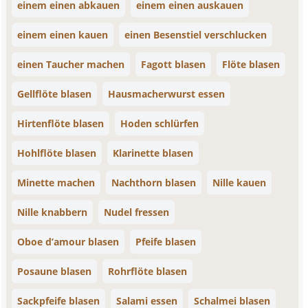
einem einen abkauen
einem einen auskauen
einem einen kauen
einen Besenstiel verschlucken
einen Taucher machen
Fagott blasen
Flöte blasen
Gellflöte blasen
Hausmacherwurst essen
Hirtenflöte blasen
Hoden schlürfen
Hohlflöte blasen
Klarinette blasen
Minette machen
Nachthorn blasen
Nille kauen
Nille knabbern
Nudel fressen
Oboe d’amour blasen
Pfeife blasen
Posaune blasen
Rohrflöte blasen
Sackpfeife blasen
Salami essen
Schalmei blasen