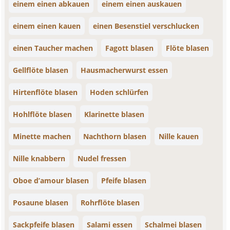
einem einen abkauen
einem einen auskauen
einem einen kauen
einen Besenstiel verschlucken
einen Taucher machen
Fagott blasen
Flöte blasen
Gellflöte blasen
Hausmacherwurst essen
Hirtenflöte blasen
Hoden schlürfen
Hohlflöte blasen
Klarinette blasen
Minette machen
Nachthorn blasen
Nille kauen
Nille knabbern
Nudel fressen
Oboe d’amour blasen
Pfeife blasen
Posaune blasen
Rohrflöte blasen
Sackpfeife blasen
Salami essen
Schalmei blasen