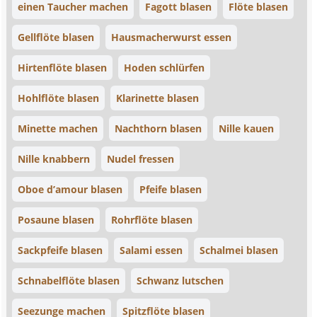
einen Taucher machen
Fagott blasen
Flöte blasen
Gellflöte blasen
Hausmacherwurst essen
Hirtenflöte blasen
Hoden schlürfen
Hohlflöte blasen
Klarinette blasen
Minette machen
Nachthorn blasen
Nille kauen
Nille knabbern
Nudel fressen
Oboe d’amour blasen
Pfeife blasen
Posaune blasen
Rohrflöte blasen
Sackpfeife blasen
Salami essen
Schalmei blasen
Schnabelflöte blasen
Schwanz lutschen
Seezunge machen
Spitzflöte blasen