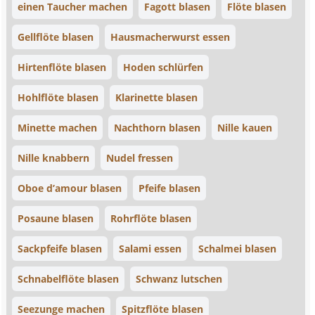
einen Taucher machen
Fagott blasen
Flöte blasen
Gellflöte blasen
Hausmacherwurst essen
Hirtenflöte blasen
Hoden schlürfen
Hohlflöte blasen
Klarinette blasen
Minette machen
Nachthorn blasen
Nille kauen
Nille knabbern
Nudel fressen
Oboe d’amour blasen
Pfeife blasen
Posaune blasen
Rohrflöte blasen
Sackpfeife blasen
Salami essen
Schalmei blasen
Schnabelflöte blasen
Schwanz lutschen
Seezunge machen
Spitzflöte blasen