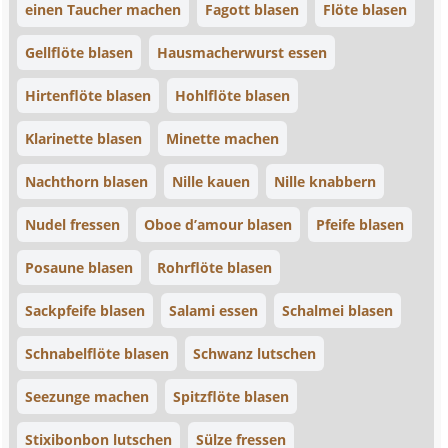
einen Taucher machen
Fagott blasen
Flöte blasen
Gellflöte blasen
Hausmacherwurst essen
Hirtenflöte blasen
Hohlflöte blasen
Klarinette blasen
Minette machen
Nachthorn blasen
Nille kauen
Nille knabbern
Nudel fressen
Oboe d’amour blasen
Pfeife blasen
Posaune blasen
Rohrflöte blasen
Sackpfeife blasen
Salami essen
Schalmei blasen
Schnabelflöte blasen
Schwanz lutschen
Seezunge machen
Spitzflöte blasen
Stixibonbon lutschen
Sülze fressen