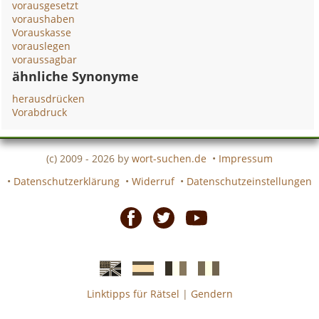
vorausgesetzt
voraushaben
Vorauskasse
vorauslegen
voraussagbar
ähnliche Synonyme
herausdrücken
Vorabdruck
(c) 2009 - 2026 by
wort-suchen.de
•
Impressum
•
Datenschutzerklärung
•
Widerruf
•
Datenschutzeinstellungen
Facebook
Twitter
Youtube
Linktipps für Rätsel
|
Gendern
Englische
Spanische
französiche
italienische