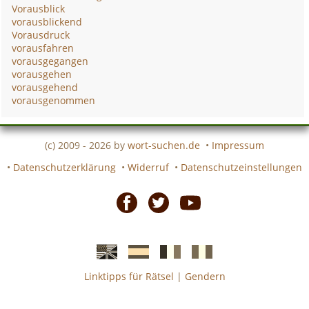
Vorausblick
vorausblickend
Vorausdruck
vorausfahren
vorausgegangen
vorausgehen
vorausgehend
vorausgenommen
(c) 2009 - 2026 by
wort-suchen.de
•
Impressum
•
Datenschutzerklärung
•
Widerruf
•
Datenschutzeinstellungen
Facebook
Twitter
Youtube
Linktipps für Rätsel
|
Gendern
Englische
Spanische
französiche
italienische