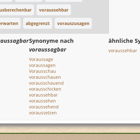
usberechenbar
voraussehbar
erwarten
abgegrenzt
vorauszusagen
raussagbar
Synonyme nach
ähnliche 
voraussagbar
voraussehbar
Voraussage
voraussagen
Vorausschau
vorausschauen
vorausschauend
vorausschicken
voraussehbar
voraussehen
voraussehend
voraussetzen