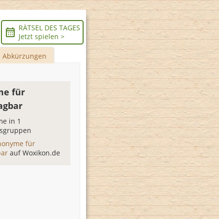
RÄTSEL DES TAGES
Jetzt spielen >
Abkürzungen
e für
agbar
e in 1
sgruppen
nonyme für
bar
auf Woxikon.de