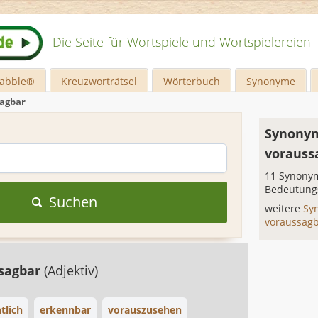
Die Seite für Wortspiele und Wortspielereien
rabble®
Kreuzworträtsel
Wörterbuch
Synonyme
agbar
Synonym
vorauss
11 Synonym
Bedeutung
Suchen
weitere
Sy
voraussag
sagbar
(Adjektiv)
tlich
erkennbar
vorauszusehen