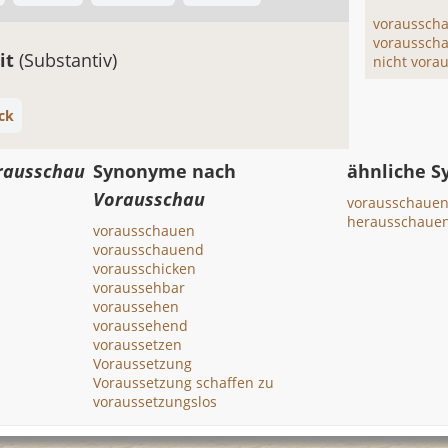
voraussch
voraussch
it
(Substantiv)
nicht vora
ck
rausschau
Synonyme nach
ähnliche 
Vorausschau
vorausschaue
herausschaue
vorausschauen
vorausschauend
vorausschicken
voraussehbar
voraussehen
voraussehend
voraussetzen
Voraussetzung
Voraussetzung schaffen zu
voraussetzungslos