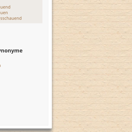
auend
auen
usschauend
Synonyme
n
n