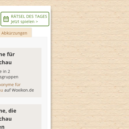
RÄTSEL DES TAGES
Jetzt spielen >
Abkürzungen
e für
chau
 in 2
sgruppen
nonyme für
au
auf Woxikon.de
e, die
chau
en