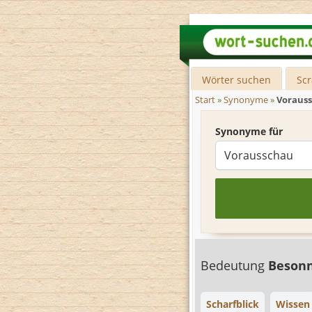
Wörter suchen
Sc
Start
»
Synonyme
»
Voraus
Synonyme für
Bedeutung
Beson
Scharfblick
Wissen