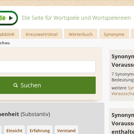
Die Seite für Wortspiele und Wortspielereien
rabble®
Kreuzworträtsel
Wörterbuch
Synonyme
schau
Synonym
Vorauss
7 Synonyme
Bedeutung
Suchen
weitere
Sy
Voraussch
nenheit
(Substantiv)
Synonym
Vorauss
Einsicht
Erfahrung
Verstand
enthalt