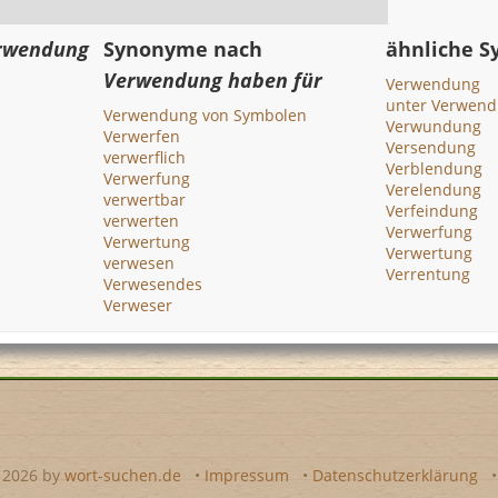
rwendung
Synonyme nach
ähnliche 
Verwendung haben für
Verwendung
unter Verwend
Verwendung von Symbolen
Verwundung
Verwerfen
Versendung
verwerflich
Verblendung
Verwerfung
Verelendung
verwertbar
Verfeindung
verwerten
Verwerfung
Verwertung
Verwertung
verwesen
Verrentung
Verwesendes
Verweser
- 2026 by
wort-suchen.de
•
Impressum
•
Datenschutzerklärung