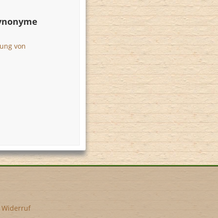
Synonyme
ung von
•
Widerruf