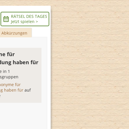
RÄTSEL DES TAGES
Jetzt spielen >
Abkürzungen
e für
ung haben für
 in 1
sgruppen
nonyme für
g haben für
auf
e