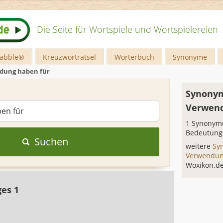
Die Seite für Wortspiele und Wortspielereien
rabble®
Kreuzworträtsel
Wörterbuch
Synonyme
dung haben für
Synonym
Verwend
1 Synonyme
Bedeutung
Suchen
weitere
Sy
Verwendun
Woxikon.d
ges 1