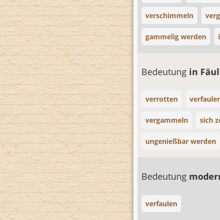
verschimmeln
ver
gammelig werden
Bedeutung
in Fäu
verrotten
verfaule
vergammeln
sich 
ungenießbar werden
Bedeutung
mode
verfaulen