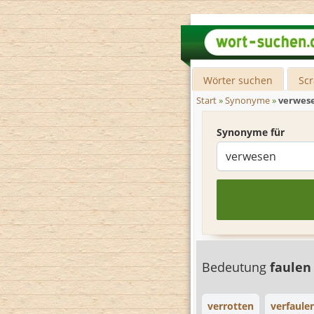
Wörter suchen
Sc
Start
»
Synonyme
»
verwes
Synonyme für
Bedeutung
faule
verrotten
verfaule