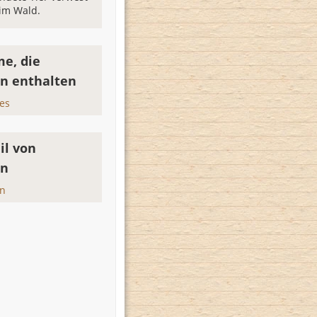
 im Wald.
e, die
n enthalten
es
il von
en
en