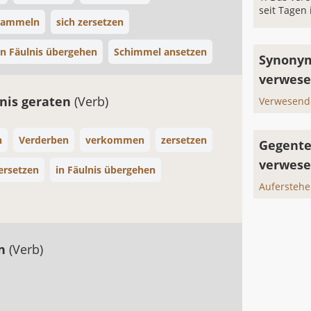
seit Tagen
gammeln
sich zersetzen
in Fäulnis übergehen
Schimmel ansetzen
Synonym
verwese
lnis geraten
(Verb)
Verwesend
n
Verderben
verkommen
zersetzen
Gegente
verwes
zersetzen
in Fäulnis übergehen
Aufersteh
rn
(Verb)