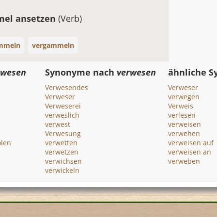
mel ansetzen
(Verb)
immeln
vergammeln
rwesen
Synonyme nach
verwesen
ähnliche 
Verwesendes
Verweser
Verweser
verwegen
Verweserei
Verweis
verweslich
verlesen
verwest
verweisen
Verwesung
verwehen
len
verwetten
verweisen auf
verwetzen
verweisen an
verwichsen
verweben
verwickeln