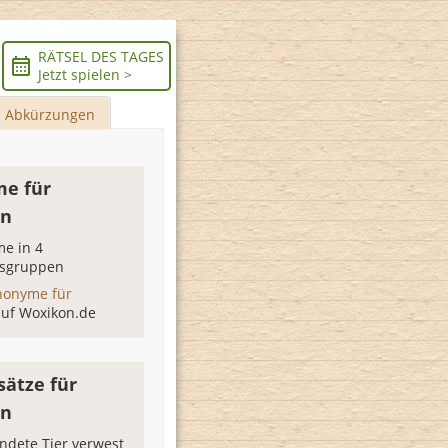
RÄTSEL DES TAGES
Jetzt spielen >
Abkürzungen
e für
en
e in 4
sgruppen
nonyme für
auf Woxikon.de
sätze für
en
ndete Tier verwest