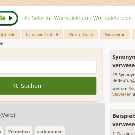
Die Seite für Wortspiele und Wortspielereien
rabble®
Kreuzworträtsel
Wörterbuch
Synonyme
en
Synonym
verwes
23 Synonym
Bedeutung
Suchen
weitere
Sy
verwesen
n
(Verb)
Beispiel
verwes
n
Verderben
verkommen
Das vere