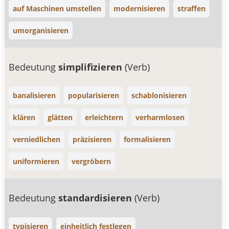
auf Maschinen umstellen
modernisieren
straffen
umorganisieren
Bedeutung
simplifizieren
(Verb)
banalisieren
popularisieren
schablonisieren
klären
glätten
erleichtern
verharmlosen
verniedlichen
präzisieren
formalisieren
uniformieren
vergröbern
Bedeutung
standardisieren
(Verb)
typisieren
einheitlich festlegen