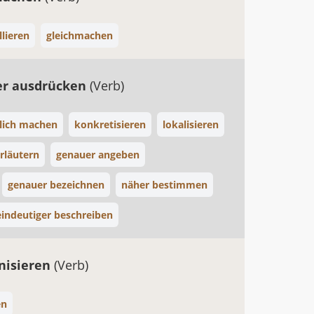
llieren
gleichmachen
er ausdrücken
(Verb)
lich machen
konkretisieren
lokalisieren
rläutern
genauer angeben
genauer bezeichnen
näher bestimmen
eindeutiger beschreiben
nisieren
(Verb)
en