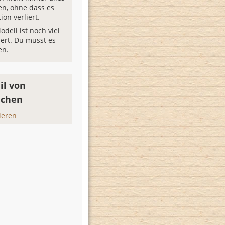
en, ohne dass es
ion verliert.
odell ist noch viel
iert. Du musst es
en.
il von
achen
ieren