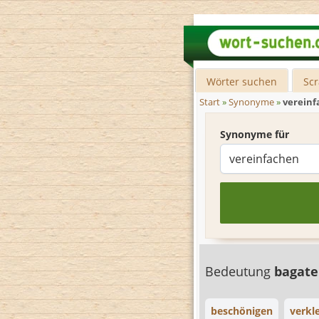
Wörter suchen
Sc
Start
»
Synonyme
»
verein
Synonyme für
Bedeutung
bagate
beschönigen
verkl