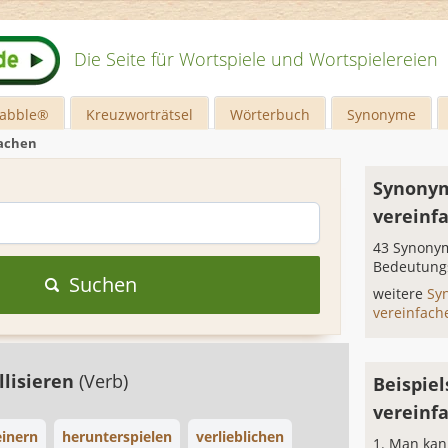
Die Seite für Wortspiele und Wortspielereien
rabble®
Kreuzworträtsel
Wörterbuch
Synonyme
fachen
Synonym
vereinf
43 Synonym
Bedeutung
Suchen
weitere
Sy
vereinfac
llisieren
(Verb)
Beispiel
vereinf
einern
herunterspielen
verlieblichen
Man kann