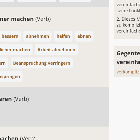
vereinfach
seine Funkt
mer machen
(Verb)
Dieses M
zu kompliz
vereinfach
bessern
abnehmen
helfen
ebnen
glicher machen
Arbeit abnehmen
Gegente
vereinf
ern
Beanspruchung verringern
verkompliz
ispringen
ieren
(Verb)
 machen
(Verb)