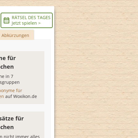
RÄTSEL DES TAGES
Jetzt spielen >
Abkürzungen
e für
achen
e in 7
sgruppen
nonyme für
hen
auf Woxikon.de
sätze für
achen
 nicht immer alles