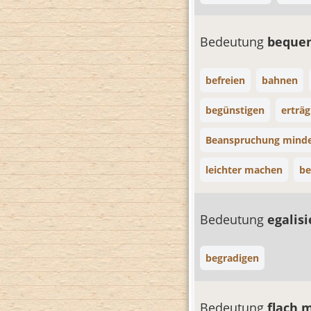
Bedeutung
beque
befreien
bahnen
begünstigen
erträ
Beanspruchung mind
leichter machen
be
Bedeutung
egalis
begradigen
Bedeutung
flach