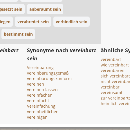
gesetzt sein
anberaumt sein
iegen
verabredet sein
verbindlich sein
bestimmt sein
einbart
Synonyme nach
vereinbart
ähnliche 
sein
vereinbart
wie vereinbart
Vereinbarung
vereinbaren
vereinbarungsgemäß
sich vereinbar
vereinbarungskonform
nicht vereinba
vereinen
vereinbar
vereinen lassen
vereinsamt
vereinfachen
zur vereinbart
vereinfacht
heimlich verei
Vereinfachung
vereinheitlichen
vereinigen