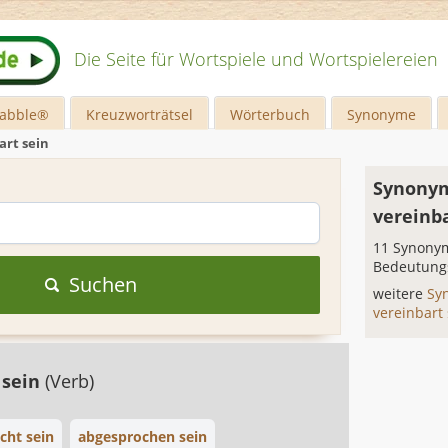
Die Seite für Wortspiele und Wortspielereien
rabble®
Kreuzworträtsel
Wörterbuch
Synonyme
art sein
Synonym
vereinba
11 Synonym
Bedeutung
Suchen
weitere
Sy
vereinbart
 sein
(Verb)
ht sein
abgesprochen sein