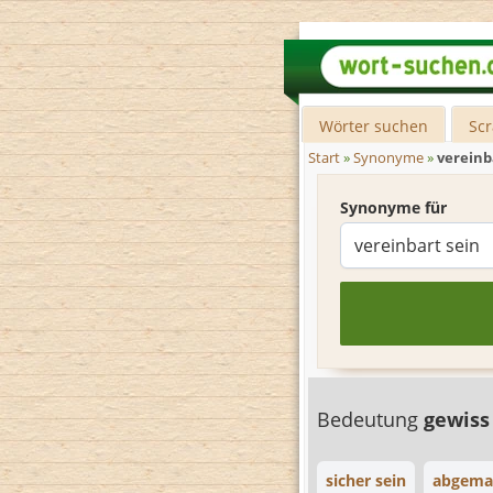
Wörter suchen
Sc
Start
»
Synonyme
»
vereinb
Synonyme für
Bedeutung
gewiss
sicher sein
abgemac