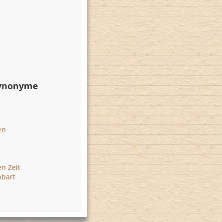
Synonyme
en
r
en Zeit
nbart