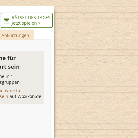
RÄTSEL DES TAGES
Jetzt spielen >
Abkürzungen
e für
rt sein
e in 1
sgruppen
nonyme für
 sein
auf Woxikon.de