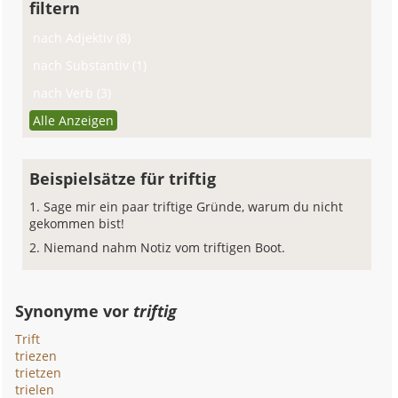
filtern
nach Adjektiv (8)
nach Substantiv (1)
nach Verb (3)
Alle Anzeigen
Beispielsätze für triftig
Sage mir ein paar triftige Gründe, warum du nicht
gekommen bist!
Niemand nahm Notiz vom triftigen Boot.
Synonyme vor
triftig
Trift
triezen
trietzen
trielen