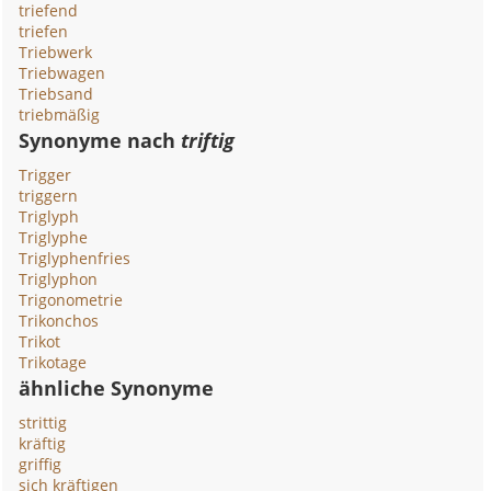
triefend
triefen
Triebwerk
Triebwagen
Triebsand
triebmäßig
Synonyme nach
triftig
Trigger
triggern
Triglyph
Triglyphe
Triglyphenfries
Triglyphon
Trigonometrie
Trikonchos
Trikot
Trikotage
ähnliche Synonyme
strittig
kräftig
griffig
sich kräftigen