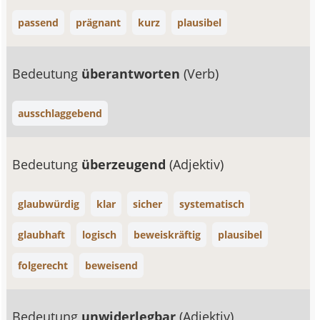
passend
prägnant
kurz
plausibel
Bedeutung
überantworten
(Verb)
ausschlaggebend
Bedeutung
überzeugend
(Adjektiv)
glaubwürdig
klar
sicher
systematisch
glaubhaft
logisch
beweiskräftig
plausibel
folgerecht
beweisend
Bedeutung
unwiderlegbar
(Adjektiv)