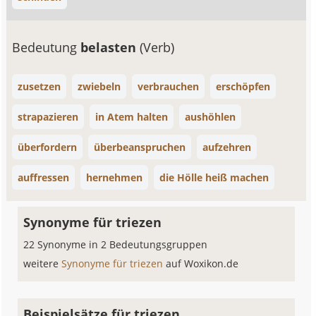
Bedeutung
belasten
(Verb)
zusetzen
zwiebeln
verbrauchen
erschöpfen
strapazieren
in Atem halten
aushöhlen
überfordern
überbeanspruchen
aufzehren
auffressen
hernehmen
die Hölle heiß machen
Synonyme für triezen
22 Synonyme in 2 Bedeutungsgruppen
weitere
Synonyme für triezen
auf Woxikon.de
Beispielsätze für triezen