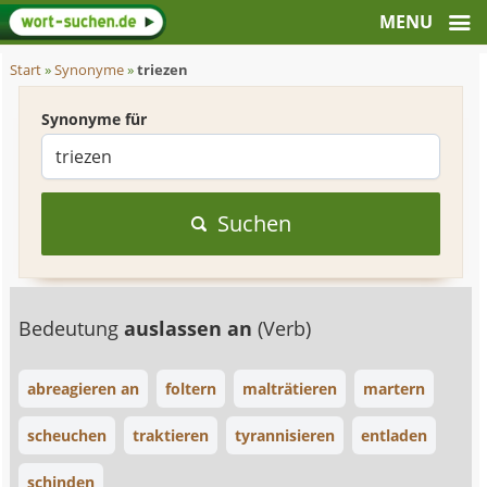
Start
»
Synonyme
»
triezen
Synonyme für
Suchen
Bedeutung
auslassen an
(Verb)
abreagieren an
foltern
malträtieren
martern
scheuchen
traktieren
tyrannisieren
entladen
schinden