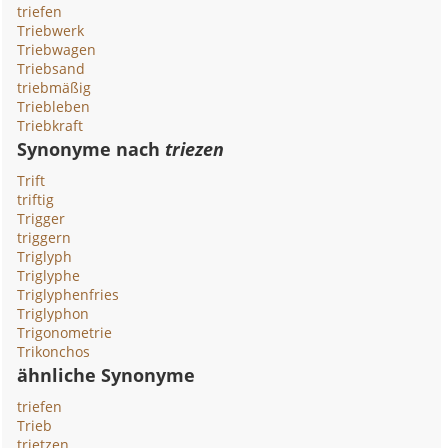
triefen
Triebwerk
Triebwagen
Triebsand
triebmäßig
Triebleben
Triebkraft
Synonyme nach
triezen
Trift
triftig
Trigger
triggern
Triglyph
Triglyphe
Triglyphenfries
Triglyphon
Trigonometrie
Trikonchos
ähnliche Synonyme
triefen
Trieb
trietzen