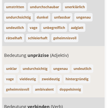
umstritten
undurchschaubar
unerklärlich
undurchsichtig
dunkel
unfassbar
ungenau
undeutlich
vage
unbegreiflich
aalglatt
rätselhaft
schleierhaft
geheimnisvoll
Bedeutung
unpräzise
(Adjektiv)
unklar
undurchsichtig
ungenau
undeutlich
vage
vieldeutig
zweideutig
hintergründig
geheimnisvoll
ambivalent
doppelsinnig
Bedeutung
verbinden
(Verb)