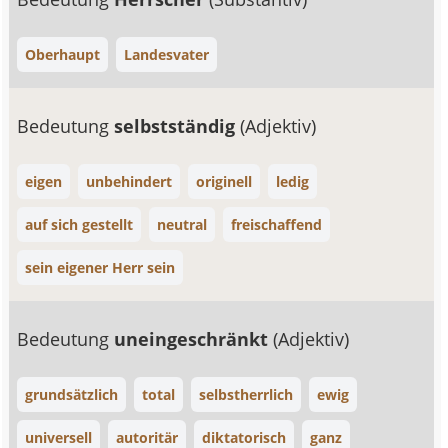
Oberhaupt
Landesvater
Bedeutung
selbstständig
(Adjektiv)
eigen
unbehindert
originell
ledig
auf sich gestellt
neutral
freischaffend
sein eigener Herr sein
Bedeutung
uneingeschränkt
(Adjektiv)
grundsätzlich
total
selbstherrlich
ewig
universell
autoritär
diktatorisch
ganz