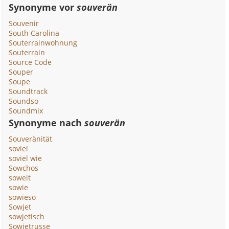
Synonyme vor
souverän
Souvenir
South Carolina
Souterrainwohnung
Souterrain
Source Code
Souper
Soupe
Soundtrack
Soundso
Soundmix
Synonyme nach
souverän
Souveränität
soviel
soviel wie
Sowchos
soweit
sowie
sowieso
Sowjet
sowjetisch
Sowjetrusse