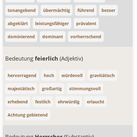
tonangebend
übermächtig
führend
besser
abgeklärt
leistungsfähiger
prävalent
dominierend
dominant
vorherrschend
Bedeutung
feierlich
(Adjektiv)
hervorragend
hoch
würdevoll
gravitätisch
majestätisch
großartig
stimmungsvoll
erhebend
festlich
ehrwürdig
erlaucht
Achtung gebietend
Bedeutung
Herrscher
(Substantiv)