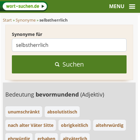
Start
»
Synonyme
»
selbstherrlich
Synonyme für
Suchen
Bedeutung
bevormundend
(Adjektiv)
unumschränkt
absolutistisch
nach alter Väter Sitte
obrigkeitlich
altehrwürdig
ehrwürdig
erhaben
altväterlich