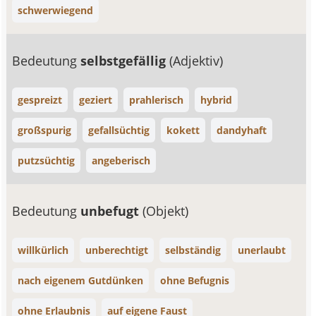
schwerwiegend
Bedeutung
selbstgefällig
(Adjektiv)
gespreizt
geziert
prahlerisch
hybrid
großspurig
gefallsüchtig
kokett
dandyhaft
putzsüchtig
angeberisch
Bedeutung
unbefugt
(Objekt)
willkürlich
unberechtigt
selbständig
unerlaubt
nach eigenem Gutdünken
ohne Befugnis
ohne Erlaubnis
auf eigene Faust