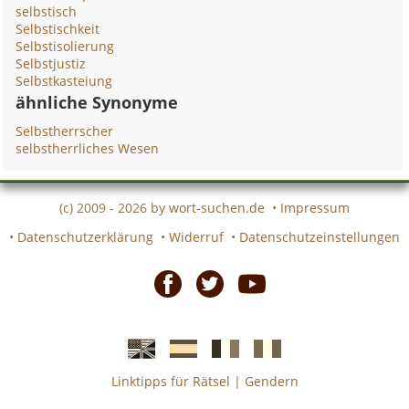
selbstisch
Selbstischkeit
Selbstisolierung
Selbstjustiz
Selbstkasteiung
ähnliche Synonyme
Selbstherrscher
selbstherrliches Wesen
(c) 2009 - 2026 by
wort-suchen.de
•
Impressum
•
Datenschutzerklärung
•
Widerruf
•
Datenschutzeinstellungen
Facebook
Twitter
Youtube
Linktipps für Rätsel
|
Gendern
Englische
Spanische
französiche
italienische