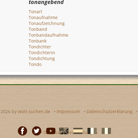
tonangebend
Tonart
Tonaufnahme
Tonaufzeichnung
Tonband
Tonbandaufnahme
Tonbank
Tondichter
Tondichterin
Tondichtung
Tondo
- 2026 by
wort-suchen.de
•
Impressum
•
Datenschutzerklärung
•
Datenschutzeinstellungen