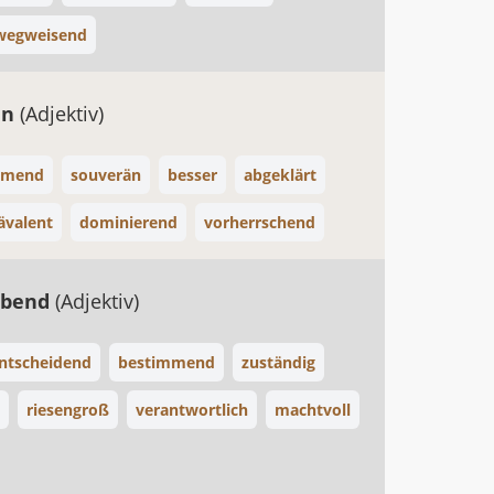
wegweisend
en
(Adjektiv)
mmend
souverän
besser
abgeklärt
ävalent
dominierend
vorherrschend
bend
(Adjektiv)
ntscheidend
bestimmend
zuständig
riesengroß
verantwortlich
machtvoll