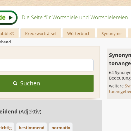
Die Seite für Wortspiele und Wortspielereien
rabble®
Kreuzworträtsel
Wörterbuch
Synonyme
ebend
Synonym
tonang
64 Synonym
Bedeutung
Suchen
weitere
Sy
tonangeb
heidend
(Adjektiv)
ichtig
bestimmend
normativ