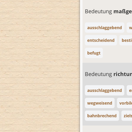
Bedeutung
maßge
ausschlaggebend
w
entscheidend
bes
befugt
Bedeutung
richt
ausschlaggebend
e
wegweisend
vorbil
bahnbrechend
ziel