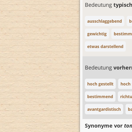
Bedeutung
typisc
ausschlaggebend
b
gewichtig
bestimm
etwas darstellend
Bedeutung
vorhe
hoch gestellt
hoch
bestimmend
richt
avantgardistisch
b
Synonyme vor
to