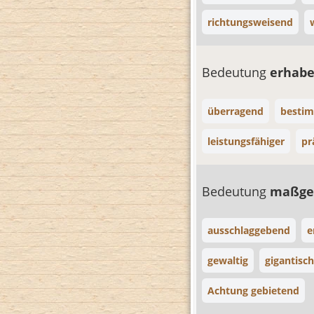
richtungsweisend
Bedeutung
erhab
überragend
besti
leistungsfähiger
pr
Bedeutung
maßge
ausschlaggebend
e
gewaltig
gigantisch
Achtung gebietend