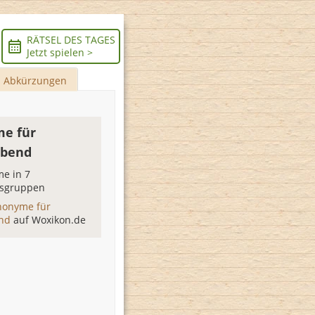
RÄTSEL DES TAGES
Jetzt spielen >
Abkürzungen
e für
ebend
e in 7
sgruppen
nonyme für
end
auf Woxikon.de