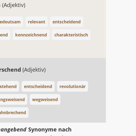
h
(Adjektiv)
edeutsam
relevant
entscheidend
end
kennzeichnend
charakteristisch
rrschend
(Adjektiv)
 stehend
entscheidend
revolutionär
ungsweisend
wegweisend
ahnbrechend
nangebend
Synonyme nach