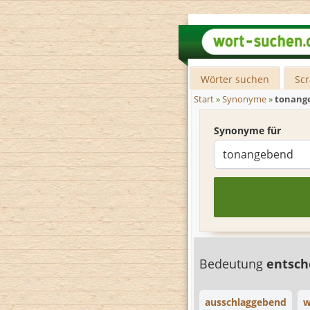
Wörter suchen
Sc
Start
»
Synonyme
»
tonang
Synonyme für
Bedeutung
entsc
ausschlaggebend
w