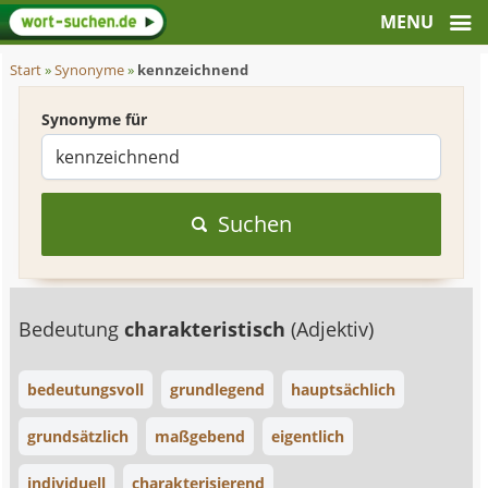
Start
»
Synonyme
»
kennzeichnend
Synonyme für
Suchen
Bedeutung
charakteristisch
(Adjektiv)
bedeutungsvoll
grundlegend
hauptsächlich
grundsätzlich
maßgebend
eigentlich
individuell
charakterisierend